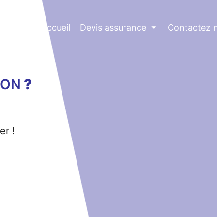
Accueil
Devis assurance
⏷
Contactez 
ION
?
er !