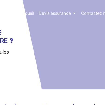
Accueil
Devis assurance
⏷
Contactez 
E
RE
?
ules