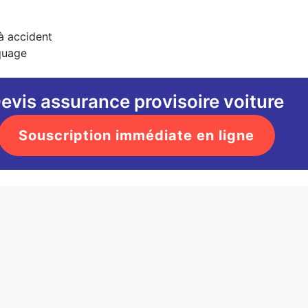
à accident
quage
evis assurance provisoire voiture
Souscription immédiate en ligne