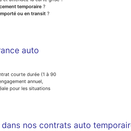
cement temporaire
?
importé ou en transit
?
rance auto
trat courte durée (1 à 90
engagement annuel,
déale pour les situations
s dans nos contrats auto temporai