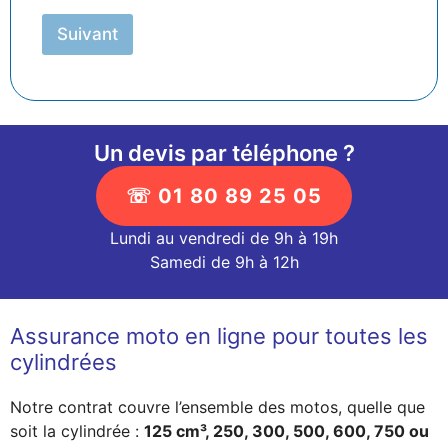
é
l
Suivant
é
p
h
o
n
e
Un devis par téléphone ?
☏ 01 80 89 25 05
Lundi au vendredi de 9h à 19h
Samedi de 9h à 12h
Assurance moto en ligne pour toutes les
cylindrées
Notre contrat couvre l’ensemble des motos, quelle que
soit la cylindrée :
125 cm³, 250, 300, 500, 600, 750 ou