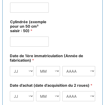
Cylindrée (exemple
pour un 50 cm³
saisir : 50)
*
G
Date de 1ère immatriculation (Année de
a
fabrication)
*
r
a
n
t
i
e
Date d'achat (date d'acquisition du 2 roues)
*
s
u
n
T