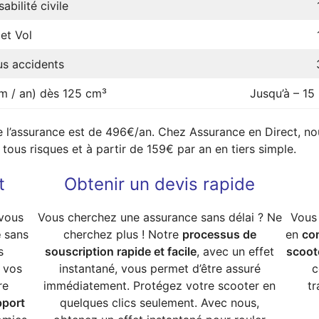
abilité civile
et Vol
s accidents
m / an) dès 125 cm³
Jusqu’à – 15
 l’assurance est de 496€/an. Chez Assurance en Direct, no
ous risques et à partir de 159€ par an en tiers simple.
t
Obtenir un devis rapide
 vous
Vous cherchez une assurance sans délai ? Ne
Vous 
e
sans
cherchez plus ! Notre
processus de
en
com
s
souscription rapide et facile
, avec un effet
scoot
 vos
instantané, vous permet d’être assuré
c
re
immédiatement. Protégez votre scooter en
tr
pport
quelques clics seulement. Avec nous,