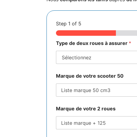
Step
1
of 5
v
Type de deux roues à assurer
*
o
t
r
e
s
i
Marque de votre scooter 50
n
i
s
t
r
e
Marque de votre 2 roues
s
A
v
e