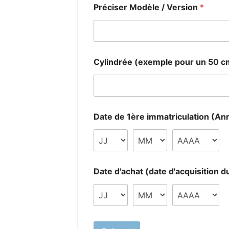
z
Préciser Modèle / Version
*
-
v
o
u
s
Cylindrée (exemple pour un 50 cm
Date de 1ère immatriculation (An
Date d'achat (date d'acquisition 