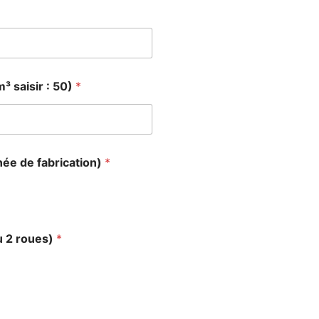
³ saisir : 50)
*
née de fabrication)
*
du 2 roues)
*