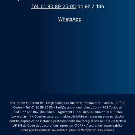
Tél. 01 80 89 25 05
de 9h à 19h
WhatsApp
Assurance en Direct © - Siège social : 41 rue de la Découverte - 31676 LABÈGE
Cedex - Tél. 01 80 89 25 05 - tarif@assuranceendirect.com - RCS Toulouse
SIRET n° 453 867 186 00026 - Agrément ORIAS depuis 2004 n° 07 013 353
(www.orias.fr) - Courtier assureur multi-spécialiste en assurance de particulier
certifié auprès d'une instance professionnelle d’autorégulation au titre de l’article
L513·5 du Code des assurances agréé par l’ACPR - Assurance responsabilité
civile professionnelle souscrite auprès de Verspieren Assurances