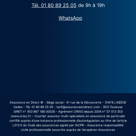
Tél. 01 80 89 25 05
de 9h à 19h
WhatsApp
Assurance en Direct © - Siège social : 41 rue de la Découverte - 31676 LABÈGE
Cedex - Tél. 01 80 89 25 05 - tarif@assuranceendirect.com - RCS Toulouse
SIRET n° 453 867 186 00026 - Agrément ORIAS depuis 2004 n° 07 013 353
(www.orias.fr) - Courtier assureur multi-spécialiste en assurance de particulier
certifié auprès d'une instance professionnelle d’autorégulation au titre de l’article
L513·5 du Code des assurances agréé par l’ACPR - Assurance responsabilité
civile professionnelle souscrite auprès de Verspieren Assurances