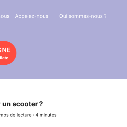
nous
Appelez-nous
Qui sommes-nous ?
GNE
iate
 un scooter ?
mps de lecture : 4 minutes