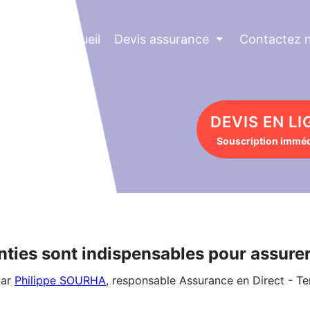
Accueil
Devis assurance
⏷
Contactez 
DEVIS EN LI
Souscription imméd
nties sont indispensables pour assurer
ar
Philippe SOURHA
, responsable Assurance en Direct - Te