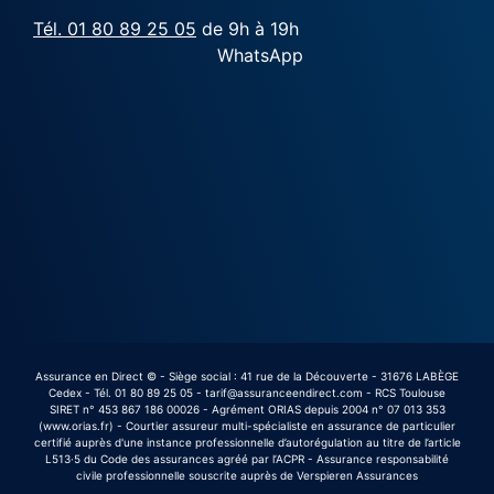
Tél. 01 80 89 25 05
de 9h à 19h
WhatsApp
Assurance en Direct © - Siège social : 41 rue de la Découverte - 31676 LABÈGE
Cedex - Tél. 01 80 89 25 05 - tarif@assuranceendirect.com - RCS Toulouse
SIRET n° 453 867 186 00026 - Agrément ORIAS depuis 2004 n° 07 013 353
(www.orias.fr) - Courtier assureur multi-spécialiste en assurance de particulier
certifié auprès d'une instance professionnelle d’autorégulation au titre de l’article
L513·5 du Code des assurances agréé par l’ACPR - Assurance responsabilité
civile professionnelle souscrite auprès de Verspieren Assurances