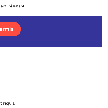
ct, résistant
ermis
t requis.