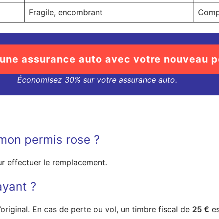
Fragile, encombrant
Compa
 une assurance auto avec votre nouveau p
Économisez 30% sur votre assurance auto
.
mon permis rose ?
r effectuer le remplacement.
ayant ?
l’original. En cas de perte ou vol, un timbre fiscal de
25 €
es