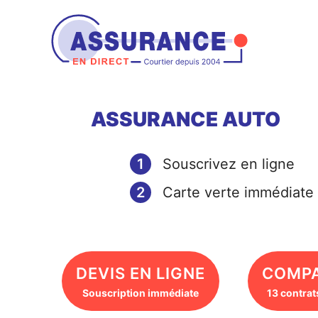
Aller
au
contenu
ASSURANCE AUTO
1
Souscrivez en ligne
2
Carte verte immédiate
DEVIS EN LIGNE
COMP
Souscription immédiate
13 contrat