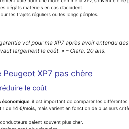
èrement utile pour une moto comme la XP7, souvent ciblée p
les dégâts matériels en cas d’accident.
our les trajets réguliers ou les longs périples.
c garantie vol pour ma XP7 après avoir entendu des
 vaut largement le coût. »
– Clara, 20 ans.
e Peugeot XP7 pas chère
réduire le coût
c économique
, il est important de comparer les différentes
tir de
14 €/mois
, mais varient en fonction de plusieurs critè
 conducteurs paient souvent plus cher.
urbaines sont plus risquées.