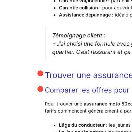
Garantie vol/incendie :
particuli
Garantie collision :
pour couvrir 
Assistance dépannage :
idéale p
Témoignage client :
« J’ai choisi une formule ave
quartier. C’est rassurant et ça
Trouver une assuranc
Comparer les offres pour 
Pour trouver une
assurance moto 50c
tarifs commencent généralement à par
L’âge du conducteur
: les jeunes
Le lieu de résidence
: les zones 