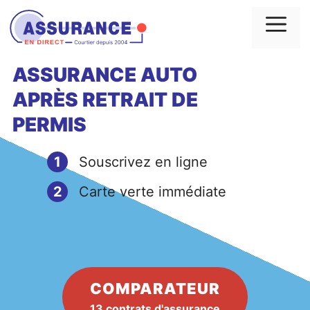
Aller
au
Me
contenu
ASSURANCE AUTO
APRÈS
RETRAIT
DE
PERMIS
1
Souscrivez en ligne
2
Carte verte immédiate
COMPARATEUR
13 contrats d'assurance