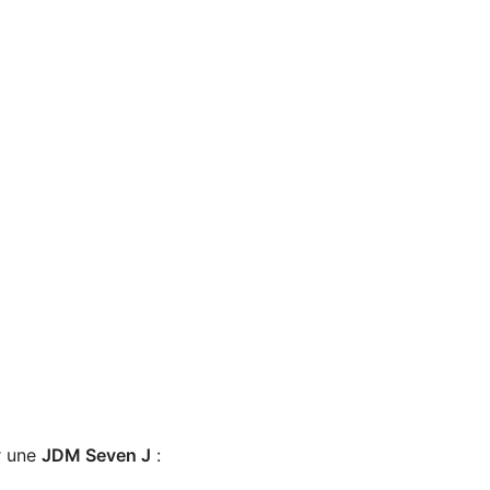
r une
JDM Seven J
: