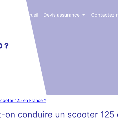
Accueil
Devis assurance
⏷
Contactez 
 ?
scooter 125 en France ?
t-on conduire un scooter 125