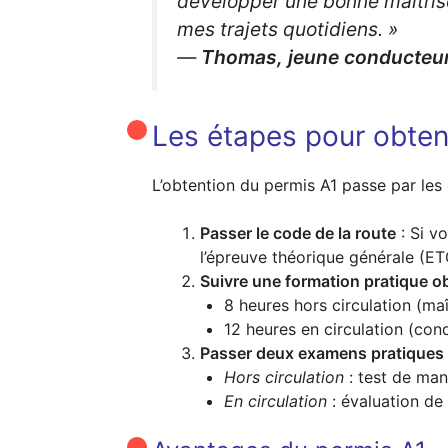
développer une bonne maîtrise
mes trajets quotidiens. »
—
Thomas, jeune conducteu
Les étapes pour obteni
L’obtention du permis A1 passe par les 
Passer le code de la route
: Si v
l’épreuve théorique générale (ET
Suivre une formation pratique ob
8 heures hors circulation (maî
12 heures en circulation (cond
Passer deux examens pratiques
Hors circulation
: test de mani
En circulation
: évaluation de 