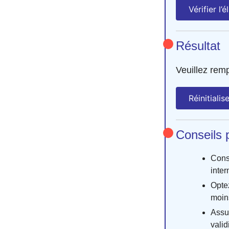
Vérifier l’él
Résultat
Veuillez remp
Réinitialis
Conseils 
Cons
inter
Opte
moin
Assu
valid