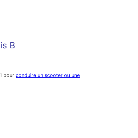
is B
A1 pour
conduire un scooter ou une