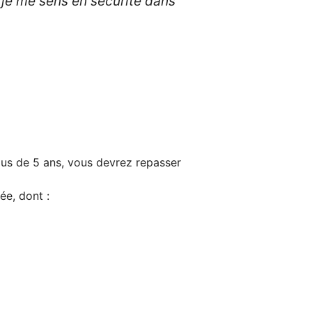
 je me sens en sécurité dans
lus de 5 ans, vous devrez repasser
e, dont :