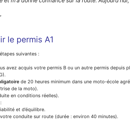
 et m’a donné confiance sur la route. Aujourd’hui,
r
r le permis A1
étapes suivantes :
ous avez acquis votre permis B ou un autre permis depuis p
G).
ligatoire
de 20 heures minimum dans une moto-école agréé
trise de la moto).
uite en conditions réelles).
:
abilité et d’équilibre.
votre conduite sur route (durée : environ 40 minutes).