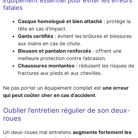
Équipement essentiel pour éviter les erreurs
fatales
Casque homologué et bien attaché
: protège la
tête en cas d’impact.
Gants certifiés
: évitent les brûlures et blessures
aux mains en cas de chute.
Blouson et pantalon renforcés
: offrent une
meilleure protection contre l’abrasion.
Chaussures montantes
: réduisent les risques de
fractures aux pieds et aux chevilles.
Ne pas porter un équipement complet est
une erreur
qui peut coûter cher en cas d’accident
.
Oublier l’entretien régulier de son deux-
roues
Un deux-roues mal entretenu
augmente fortement les