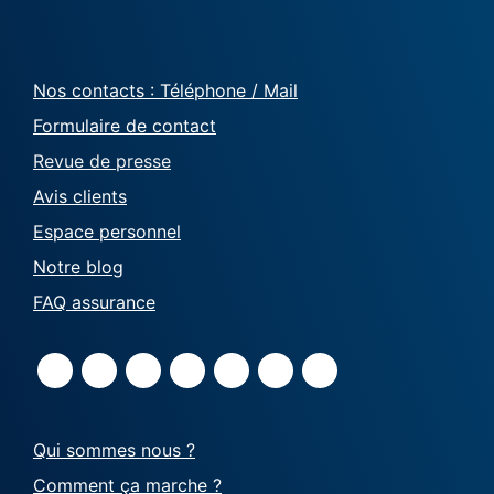
Nos contacts : Téléphone / Mail
Formulaire de contact
Revue de presse
Avis clients
Espace personnel
Notre blog
FAQ assurance
Qui sommes nous ?
Comment ça marche ?