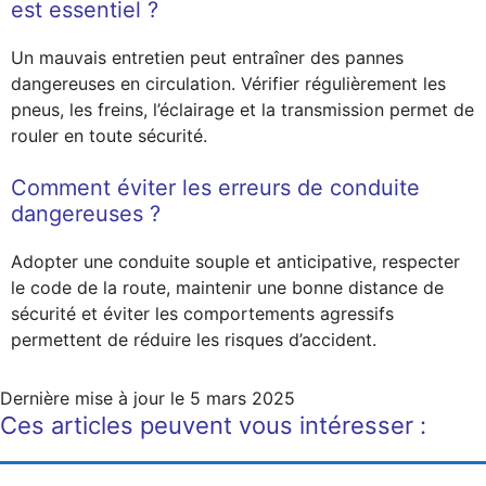
est essentiel ?
Un mauvais entretien peut entraîner des pannes
dangereuses en circulation. Vérifier régulièrement les
pneus, les freins, l’éclairage et la transmission permet de
rouler en toute sécurité.
Comment éviter les erreurs de conduite
dangereuses ?
Adopter une conduite souple et anticipative, respecter
le code de la route, maintenir une bonne distance de
sécurité et éviter les comportements agressifs
permettent de réduire les risques d’accident.
Dernière mise à jour le
5 mars 2025
Ces articles peuvent vous intéresser :