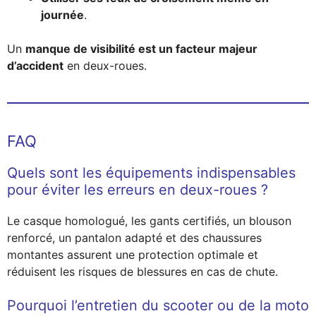
journée
.
Un
manque de visibilité est un facteur majeur
d’accident
en deux-roues.
FAQ
Quels sont les équipements indispensables
pour éviter les erreurs en deux-roues ?
Le casque homologué, les gants certifiés, un blouson
renforcé, un pantalon adapté et des chaussures
montantes assurent une protection optimale et
réduisent les risques de blessures en cas de chute.
Pourquoi l’entretien du scooter ou de la moto