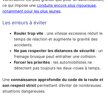
ce qui impose une
conduite encore plus rigoureuse,
notamment pour les plus jeunes
.
Les erreurs à éviter
Rouler trop vite
: une vitesse excessive réduit le
temps de réaction et augmente la gravité des
accidents.
Ne pas respecter les distances de sécurité
: un
freinage brusque peut entraîner une collision.
Forcer les priorités
: les automobilistes ne
détectent pas toujours les deux-roues à temps.
Une
connaissance approfondie du code de la route et
son respect strict
permettent d’éviter de nombreuses
situations dangereuses.