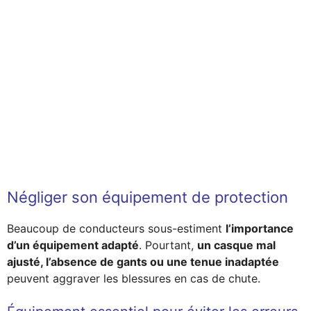
Négliger son équipement de protection
Beaucoup de conducteurs sous-estiment
l’importance
d’un équipement adapté
. Pourtant,
un casque mal
ajusté, l’absence de gants ou une tenue inadaptée
peuvent aggraver les blessures en cas de chute.