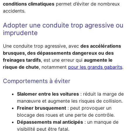
conditions climatiques
permet d’éviter de nombreux
accidents.
Adopter une conduite trop agressive ou
imprudente
Une conduite trop agressive, avec
des accélérations
brusques, des dépassements dangereux ou des
freinages tardifs
, est une erreur qui
augmente le
risque de chute
, notamment
pour les grands gabarits
.
Comportements à éviter
Slalomer entre les voitures
: réduit la marge de
manœuvre et augmente les risques de collision.
Freiner brusquement
: peut provoquer un
blocage des roues et une perte de contrôle.
Dépassements mal anticipés
: un manque de
visibilité peut être fatal.