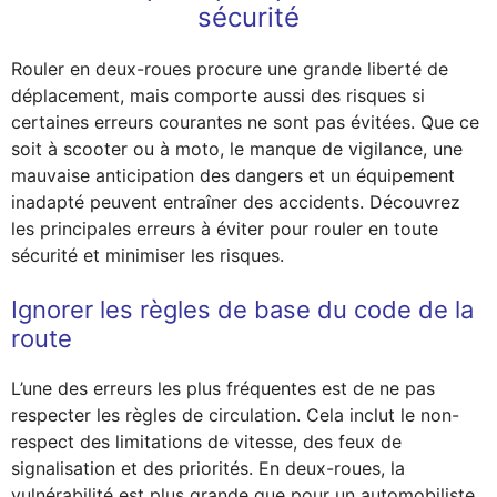
sécurité
Rouler en deux-roues procure une grande liberté de
déplacement, mais comporte aussi des risques si
certaines erreurs courantes ne sont pas évitées. Que ce
soit à scooter ou à moto, le manque de vigilance, une
mauvaise anticipation des dangers et un équipement
inadapté peuvent entraîner des accidents. Découvrez
les principales erreurs à éviter pour rouler en toute
sécurité et minimiser les risques.
Ignorer les règles de base du code de la
route
L’une des erreurs les plus fréquentes est de ne pas
respecter les règles de circulation. Cela inclut le non-
respect des limitations de vitesse, des feux de
signalisation et des priorités. En deux-roues, la
vulnérabilité est plus grande que pour un automobiliste,