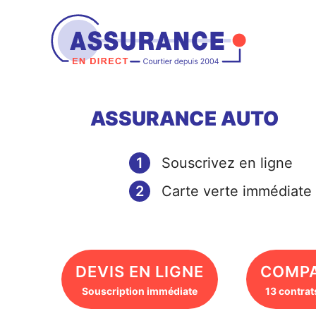
Aller
au
contenu
ASSURANCE AUTO
1
Souscrivez en ligne
2
Carte verte immédiate
DEVIS EN LIGNE
COMP
Souscription immédiate
13 contrat