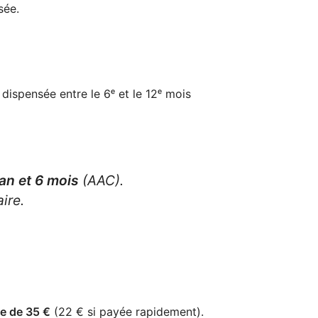
sée.
dispensée entre le 6ᵉ et le 12ᵉ mois
 an et 6 mois
(AAC).
ire.
e de 35 €
(22 € si payée rapidement).