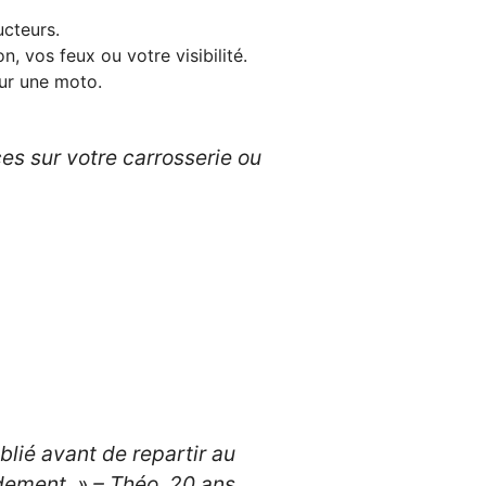
ucteurs.
n, vos feux ou votre visibilité.
ur une moto.
es sur votre carrosserie ou
ublié avant de repartir au
dement. »
– Théo, 20 ans.