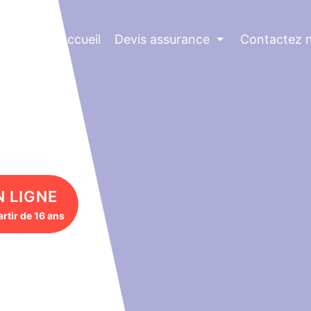
Accueil
Devis assurance
⏷
Contactez 
N LIGNE
rtir de 16 ans