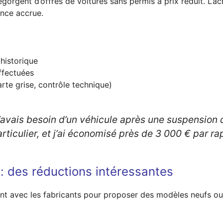
orgent d’offres de voitures sans permis à prix réduit. L’ac
ance accrue.
 historique
effectuées
rte grise, contrôle technique)
’avais besoin d’un véhicule après une suspension d
articulier, et j’ai économisé près de 3 000 € par r
: des réductions intéressantes
 avec les fabricants pour proposer des modèles neufs ou r