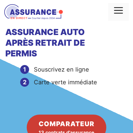
Aller
au
Me
contenu
ASSURANCE AUTO
APRÈS
RETRAIT
DE
PERMIS
1
Souscrivez en ligne
2
Carte verte immédiate
COMPARATEUR
13 contrats d'assurance