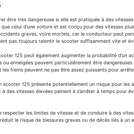
5
érer être très dangereuse si elle est pratiquée à des vitesse
que celui d’une voiture et est conçu pour des vitesses plus
ccidents graves, voire mortels, car le conducteur peut perd
vent pas toujours ralentir le scooter suffisamment vite et év
 scooter 125 peut également augmenter la probabilité d’un ac
 ou enneigées peuvent particulièrement être dangereuses po
les freins peuvent ne pas être assez puissants pour arrêter
un scooter 125 présente potentiellement un risque pour les a
 à des vitesses élevées peinent à s’arrêter à temps pour év
e respecter les limites de vitesse et de conduire à des vite
duit le risque de blessures graves ou de décès liés à un ac