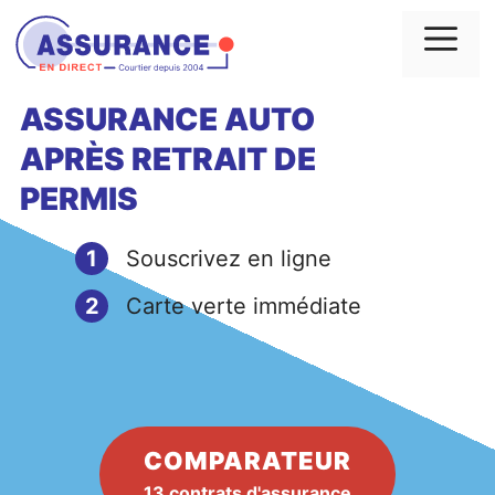
Aller
au
Me
contenu
ASSURANCE AUTO
APRÈS
RETRAIT
DE
PERMIS
1
Souscrivez en ligne
2
Carte verte immédiate
COMPARATEUR
13 contrats d'assurance